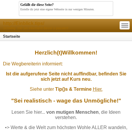
Gefällt dir diese Seite?
Erstelle dir jetzt eine eigene Webseite in nur wenigen Minuten.
—
http://Einblick.tips/
—
—
Schwing´ mit! Sei informiert! Bevor´s passiert!
Startseite
Herzlich(t)Willkommen!
Die Wegbereiterin informiert:
Ist die aufgerufene Seite nicht auffindbar, befinden Sie
sich jetzt auf Kurs neu.
Siehe unter
Tip()s & Termine
Hier.
"Sei realistisch - wage das Unmögliche!"
Lesen Sie hier...
von mutigen Menschen
, die Ideen
verstehen.
•> Werte & die Welt zum höchsten Wohle ALLER wandeln,